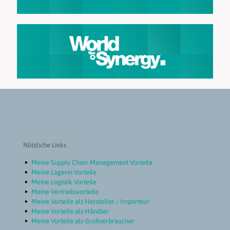
Nützliche Links
Meine Supply Chain Management Vorteile
Meine Lagerei Vorteile
Meine Logistik Vorteile
Meine Vertriebsvorteile
Meine Vorteile als Hersteller / Importeur
Meine Vorteile als Händler
Meine Vorteile als Großverbraucher